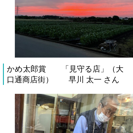
かめ太郎賞 「見守る店」（大
口通商店街） 早川 太一 さん