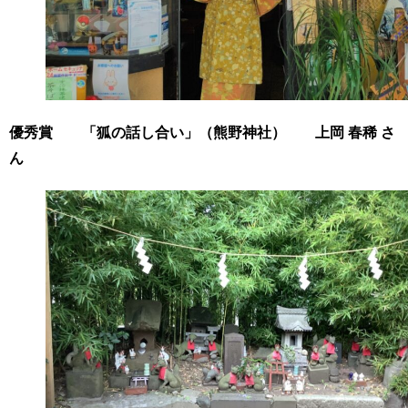
優秀賞 「狐の話し合い」（熊野神社） 上岡 春稀 さ
ん