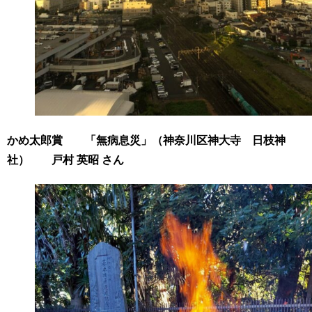
かめ太郎賞 「無病息災」（神奈川区神大寺 日枝神
社） 戸村 英昭 さん