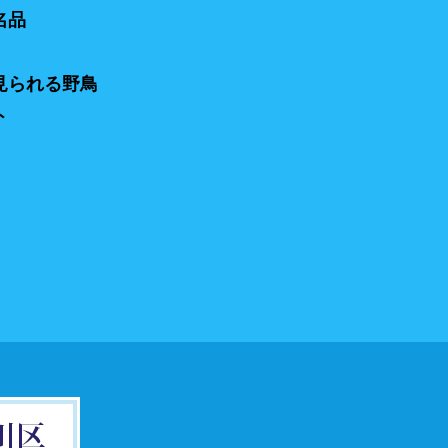
名品
見られる野鳥
ト