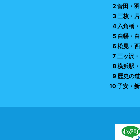
2 菅田・
3 三枚・
4 六角橋
5 白幡・
6 松見・
7 三ッ沢
8 横浜駅
9 歴史の
10 子安・