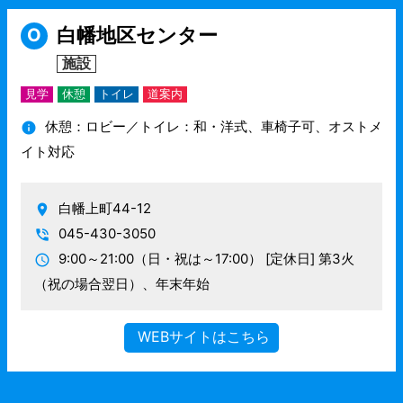
白幡地区センター
O
施設
見学
休憩
トイレ
道案内
休憩：ロビー／トイレ：和・洋式、車椅子可、オストメ
イト対応
白幡上町44-12
045-430-3050
9:00～21:00（日・祝は～17:00）
[定休日] 第3火
（祝の場合翌日）、年末年始
WEBサイトはこちら